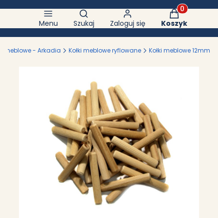
Otwórz wyszukiwarkę
Produkty w k
Menu
Szukaj
Zaloguj się
Koszyk
ki meblowe - Arkadia
Kołki meblowe ryflowane
Kołki meblowe 12mm