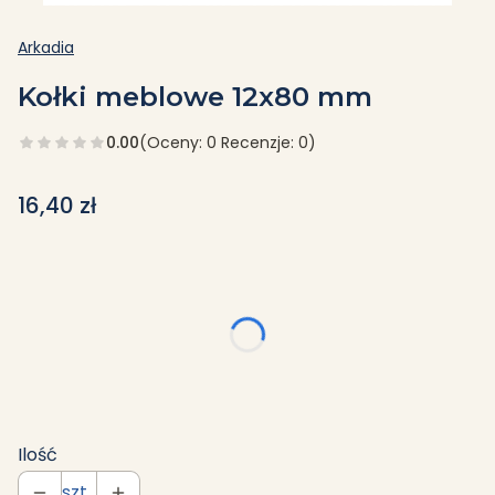
Arkadia
Kołki meblowe 12x80 mm
0.00
(Oceny: 0 Recenzje: 0)
Cena
16,40 zł
Wybierz wariant produktu:
Poszczególne warianty mogą różnić się ceną
*
Wielkość opakowania
Wybierz
Ilość
szt.