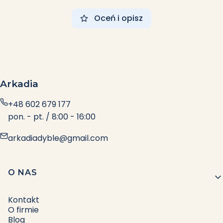
Oceń i opisz
Arkadia
+48 602 679 177
pon. - pt. / 8:00 - 16:00
arkadiadyble@gmail.com
Linki w stopce
O NAS
Kontakt
O firmie
Blog