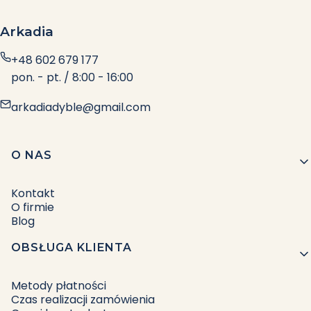
Arkadia
+48 602 679 177
pon. - pt. / 8:00 - 16:00
arkadiadyble@gmail.com
Linki w stopce
O NAS
Kontakt
O firmie
Blog
OBSŁUGA KLIENTA
Metody płatności
Czas realizacji zamówienia