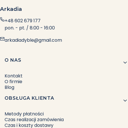
Arkadia
+48 602 679 177
pon. - pt. / 8:00 - 16:00
arkadiadyble@gmail.com
Linki w stopce
O NAS
Kontakt
O firmie
Blog
OBSŁUGA KLIENTA
Metody płatności
Czas realizacji zamówienia
Czas i koszty dostawy