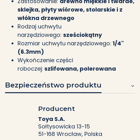
Zastosowanie:
drewno miękkie i twarde,
sklejka, płyty wiórowe, stolarskie i z
włókna drzewnego
Rodzaj uchwytu
narzędziowego:
sześciokątny
Rozmiar uchwytu narzędziowego:
1/4"
(6.3mm)
Wykończenie części
roboczej:
szlifowana, polerowana
Bezpieczeństwo produktu
Producent
Toya S.A.
Sołtysowicka 13-15
51-168 Wrocław, Polska